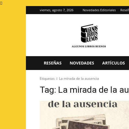
viernes, agosto 7, 2026
Novedades Editoriales
Reseñ
Algunos
Libros
Buenos
–
Blog
de
reseñas
RESEÑAS
NOVEDADES
ARTÍCULOS
de
libros
Etiquetas
La mirada de la ausencia
Tag:
La mirada de la a