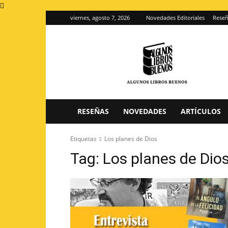
viernes, agosto 7, 2026
Novedades Editoriales
Reseñ
Algunos
Libros
Buenos
–
Blog
de
reseñas
RESEÑAS
NOVEDADES
ARTÍCULOS
de
libros
Etiquetas
Los planes de Dios
Tag:
Los planes de Dio