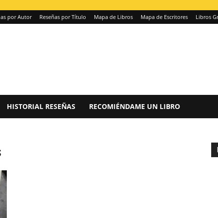
as por Autor
Reseñas por Título
Mapa de Libros
Mapa de Escritores
Libros Gr
HISTORIAL RESEÑAS
RECOMIÉNDAME UN LIBRO
s