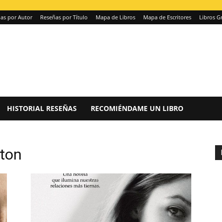
as por Autor
Reseñas por Título
Mapa de Libros
Mapa de Escritores
Libros Gr
HISTORIAL RESEÑAS
RECOMIÉNDAME UN LIBRO
rton