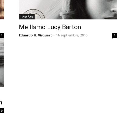
Reseñas
Me llamo Lucy Barton
Eduardo H. Visquert
-
16 septiembre, 2016
1
1
n
0