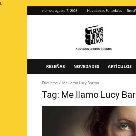
viernes, agosto 7, 2026
Novedades Editoriales
Reseñ
Algunos
Libros
Buenos
–
Blog
de
reseñas
RESEÑAS
NOVEDADES
ARTÍCULOS
de
libros
Etiquetas
Me llamo Lucy Barton
Tag:
Me llamo Lucy Ba