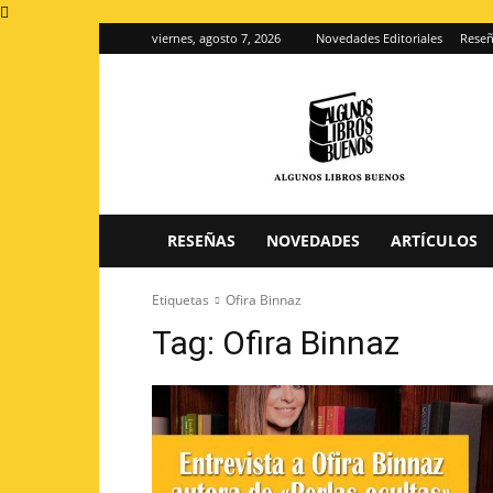
viernes, agosto 7, 2026
Novedades Editoriales
Reseñ
Algunos
Libros
Buenos
–
Blog
de
reseñas
RESEÑAS
NOVEDADES
ARTÍCULOS
de
libros
Etiquetas
Ofira Binnaz
Tag:
Ofira Binnaz