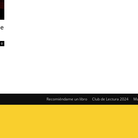
de
0
Recomiéndame un libro
Club de Lectura 2024
Ma