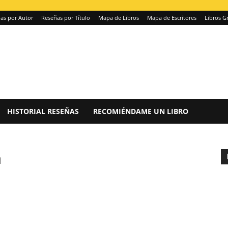
as por Autor
Reseñas por Título
Mapa de Libros
Mapa de Escritores
Libros Gr
HISTORIAL RESEÑAS
RECOMIÉNDAME UN LIBRO
h