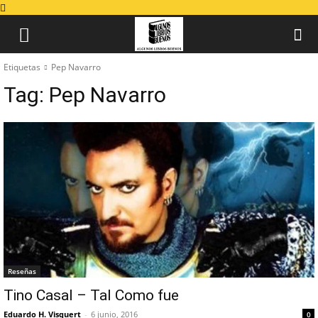
Etiquetas
Pep Navarro
Tag:
Pep Navarro
Reseñas
Tino Casal – Tal Como fue
Eduardo H. Visquert
-
6 junio, 2016
0