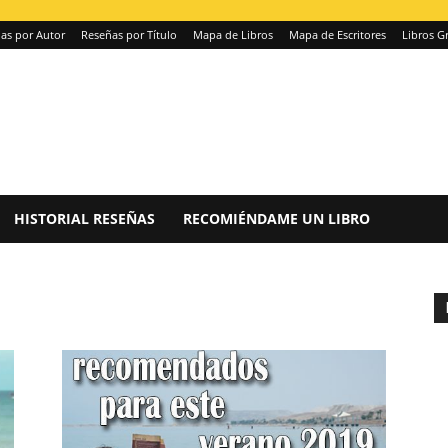
as por Autor
Reseñas por Título
Mapa de Libros
Mapa de Escritores
Libros Gr
HISTORIAL RESEÑAS
RECOMIÉNDAME UN LIBRO