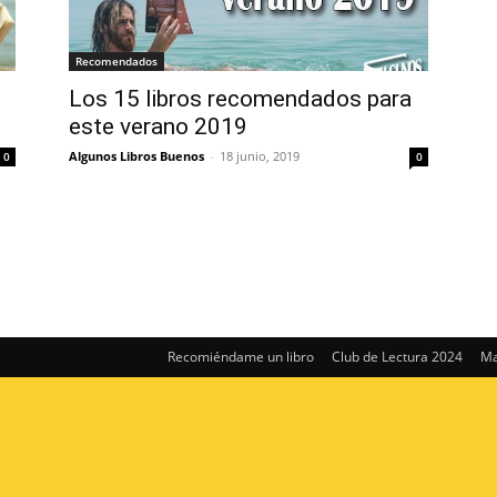
Recomendados
Los 15 libros recomendados para
este verano 2019
Algunos Libros Buenos
-
18 junio, 2019
0
0
Recomiéndame un libro
Club de Lectura 2024
Ma