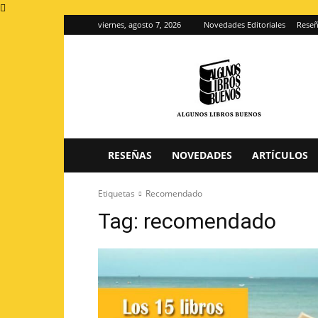
viernes, agosto 7, 2026
Novedades Editoriales
Reseñ
Algunos
Libros
Buenos
–
Blog
de
reseñas
RESEÑAS
NOVEDADES
ARTÍCULOS
de
libros
Etiquetas
Recomendado
Tag:
recomendado