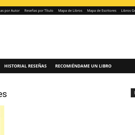
as por Autor
Reseñas por Título
Mapa de Libros
Mapa de Escritores
Libros Gr
HISTORIAL RESEÑAS
RECOMIÉNDAME UN LIBRO
es