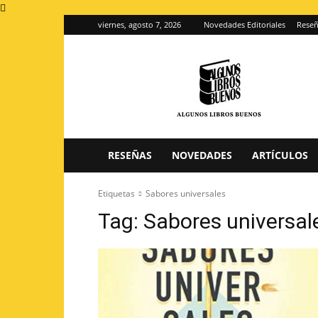
viernes, agosto 7, 2026
Novedades Editoriales
Reseñ
Algunos
Libros
Buenos
–
Blog
de
reseñas
RESEÑAS
NOVEDADES
ARTÍCULOS
de
libros
Etiquetas
Sabores universales
Tag:
Sabores universal