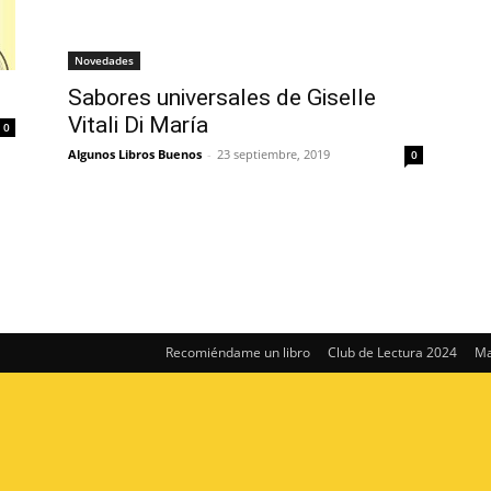
Novedades
Sabores universales de Giselle
Vitali Di María
0
Algunos Libros Buenos
-
23 septiembre, 2019
0
Recomiéndame un libro
Club de Lectura 2024
Ma