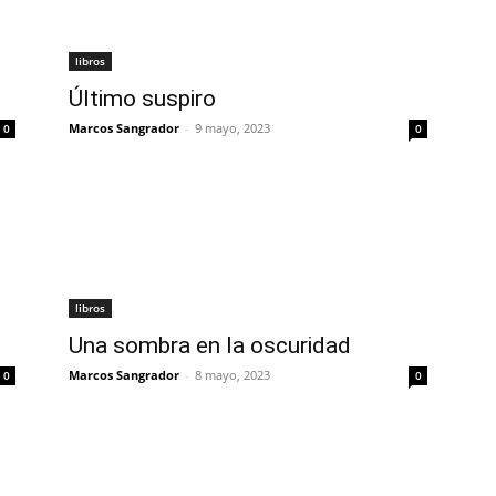
libros
Último suspiro
Marcos Sangrador
-
9 mayo, 2023
0
0
libros
Una sombra en la oscuridad
Marcos Sangrador
-
8 mayo, 2023
0
0