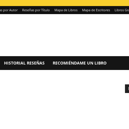
s por Autor
Reseñas por Título
Mapa de Libros
Mapa de Escritores
Libros Gr
HISTORIAL RESEÑAS
RECOMIÉNDAME UN LIBRO