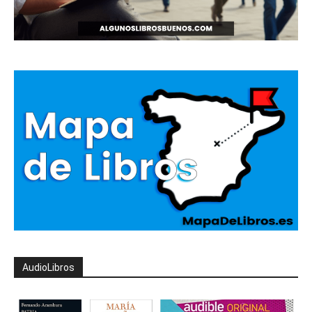
AudioLibros