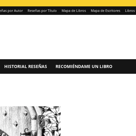
eñas por Autor
Reseñas por Título
Mapa de Libros
Mapa de Escritores
Libros 
HISTORIAL RESEÑAS
RECOMIÉNDAME UN LIBRO