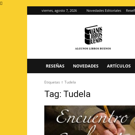
viernes, agosto 7, 2026
Novedades Editoriales
Reseñ
Algunos
Libros
Buenos
–
Blog
de
reseñas
RESEÑAS
NOVEDADES
ARTÍCULOS
de
libros
Etiquetas
Tudela
Tag:
Tudela