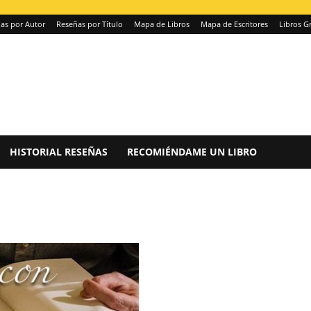
as por Autor
Reseñas por Título
Mapa de Libros
Mapa de Escritores
Libros Gr
HISTORIAL RESEÑAS
RECOMIÉNDAME UN LIBRO