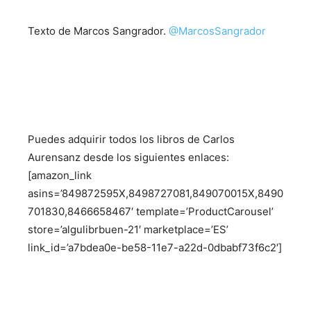
Texto de Marcos Sangrador.
@
MarcosSangrador
Puedes adquirir todos los libros de Carlos
Aurensanz desde los siguientes enlaces:
[amazon_link
asins=’849872595X,8498727081,849070015X,8490
701830,8466658467′ template=’ProductCarousel’
store=’algulibrbuen-21′ marketplace=’ES’
link_id=’a7bdea0e-be58-11e7-a22d-0dbabf73f6c2′]