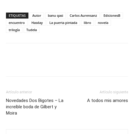
ETIQUETAS
Autor
banu qasi
Carlos Aurensanz
EdicionesB
encuentro
Hasday
La puerta pintada
libro
novela
trilogía
Tudela
Artículo anterior
Artículo siguiente
Novedades Dos Bigotes – La
A todos mis amores
increíble boda de Gilbert y
Moira