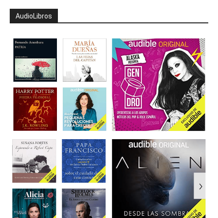
AudioLibros