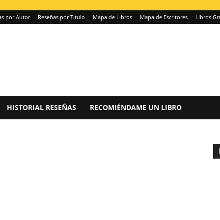
s por Autor
Reseñas por Título
Mapa de Libros
Mapa de Escritores
Libros Gr
HISTORIAL RESEÑAS
RECOMIÉNDAME UN LIBRO