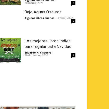
Algunos Libros Buenos
-
30 marzo, 2021
0
Bajo Aguas Oscuras
Algunos Libros Buenos
-
4 abril, 2022
0
Los mejores libros indies
para regalar esta Navidad
Eduardo H. Visquert
-
26 diciembre, 2016
2