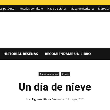
as por Autor
Reseñas por Título
Mapa de Libros
Mapa de Escritores
Libros Gr
HISTORIAL RESEÑAS
RECOMIÉNDAME UN LIBRO
Recomendados
libros
Un día de nieve
Por
Algunos Libros Buenos
-
11 mayo, 2023