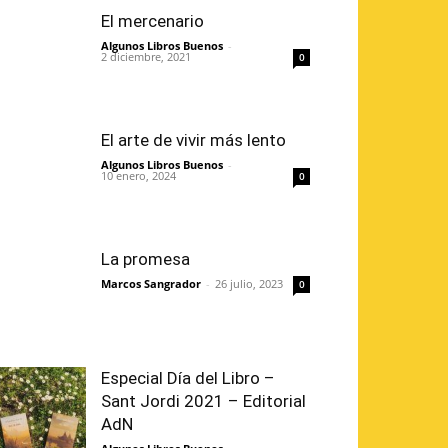
El mercenario
Algunos Libros Buenos
-
2 diciembre, 2021
0
El arte de vivir más lento
Algunos Libros Buenos
-
10 enero, 2024
0
La promesa
Marcos Sangrador
-
26 julio, 2023
0
Especial Día del Libro –
Sant Jordi 2021 – Editorial
AdN