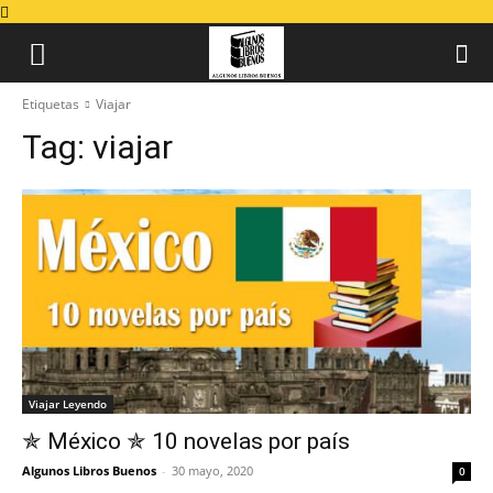
Etiquetas
Viajar
Tag:
viajar
Viajar Leyendo
✯ México ✯ 10 novelas por país
Algunos Libros Buenos
-
30 mayo, 2020
0