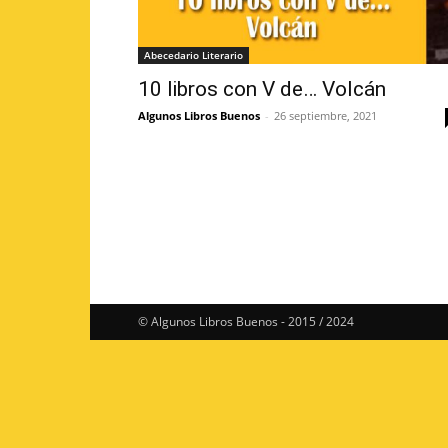
Abecedario Literario
10 libros con V de… Volcán
Algunos Libros Buenos
-
26 septiembre, 2021
© Algunos Libros Buenos - 2015 / 2024