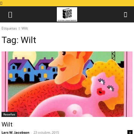
Etiquetas
Wilt
Tag:
Wilt
Reseñas
Wilt
Lars W. Jacobson
-
23 octubre, 2015
0