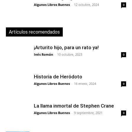
Algunos Libros Buenos
-
12 octubre, 2024
0
Artículos recomendados
¡Arturito hijo, para un rato ya!
Inés Román
-
10 octubre, 2023
0
Historia de Heródoto
Algunos Libros Buenos
-
16 enero, 2024
0
La llama inmortal de Stephen Crane
Algunos Libros Buenos
-
9 septiembre, 2021
0