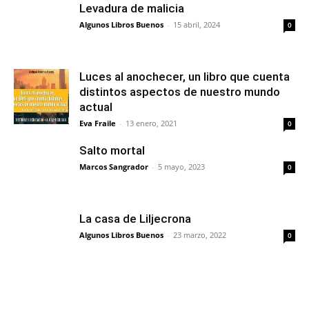
Levadura de malicia
Algunos Libros Buenos
-
15 abril, 2024
0
Luces al anochecer, un libro que cuenta
distintos aspectos de nuestro mundo
actual
Eva Fraile
-
13 enero, 2021
0
Salto mortal
Marcos Sangrador
-
5 mayo, 2023
0
La casa de Liljecrona
Algunos Libros Buenos
-
23 marzo, 2022
0