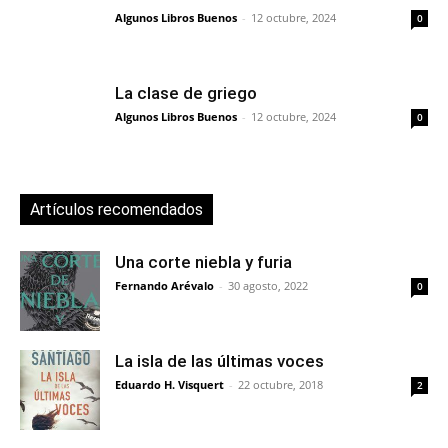
Algunos Libros Buenos
-
12 octubre, 2024
0
La clase de griego
Algunos Libros Buenos
-
12 octubre, 2024
0
Artículos recomendados
Una corte niebla y furia
Fernando Arévalo
-
30 agosto, 2022
0
La isla de las últimas voces
Eduardo H. Visquert
-
22 octubre, 2018
2