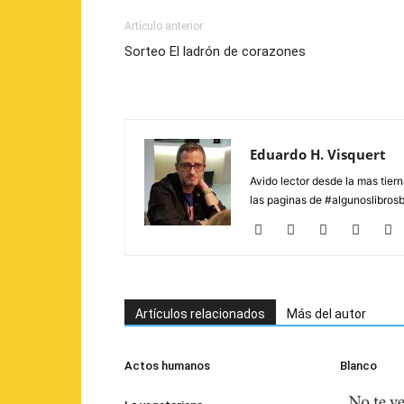
Artículo anterior
Sorteo El ladrón de corazones
Eduardo H. Visquert
Avido lector desde la mas tier
las paginas de #algunoslibros
Artículos relacionados
Más del autor
Actos humanos
Blanco