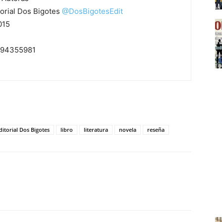
orial Dos Bigotes
@
DosBigotesEdit
015
94355981
ditorial Dos Bigotes
libro
literatura
novela
reseña