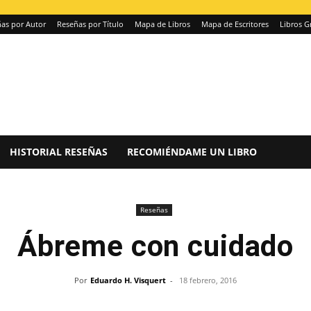
as por Autor
Reseñas por Título
Mapa de Libros
Mapa de Escritores
Libros G
HISTORIAL RESEÑAS
RECOMIÉNDAME UN LIBRO
Reseñas
Ábreme con cuidado
Por
Eduardo H. Visquert
-
18 febrero, 2016