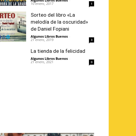
Algunos Libros Buenos
-
10 enero, 2017
1
Sorteo del libro «La
melodía de la oscuridad»
de Daniel Fopiani
Algunos Libros Buenos
-
21 enero, 2019
3
La tienda de la felicidad
Algunos Libros Buenos
-
21 enero, 2021
0