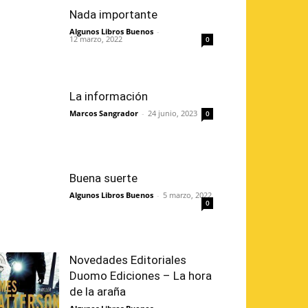
Nada importante
Algunos Libros Buenos
-
12 marzo, 2022
0
La información
Marcos Sangrador
-
24 junio, 2023
0
Buena suerte
Algunos Libros Buenos
-
5 marzo, 2022
0
Novedades Editoriales
Duomo Ediciones – La hora
de la araña