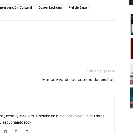
Intervención Cultural
Edson Lechuga
Piel de Zapa
Artículo siguiente
El mar vivo de los sueños despiertos
r, lector y maquero  Reseño en @algunoslibrosb En mis ratos
2.0 escuchando rock