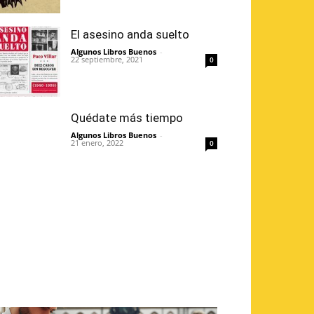
El asesino anda suelto
Algunos Libros Buenos
-
22 septiembre, 2021
0
Quédate más tiempo
Algunos Libros Buenos
-
21 enero, 2022
0