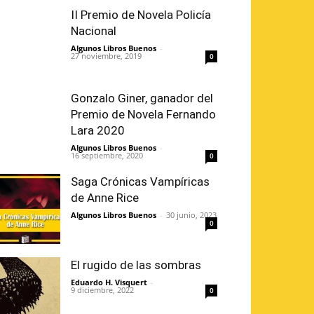
II Premio de Novela Policía
Nacional
Algunos Libros Buenos
-
27 noviembre, 2019
0
Gonzalo Giner, ganador del
Premio de Novela Fernando
Lara 2020
Algunos Libros Buenos
-
16 septiembre, 2020
0
Saga Crónicas Vampíricas
de Anne Rice
Algunos Libros Buenos
-
30 junio, 2023
0
El rugido de las sombras
Eduardo H. Visquert
-
9 diciembre, 2022
0