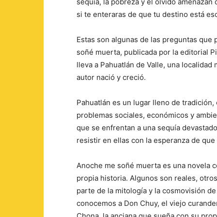
sequía, la pobreza y el olvido amenazan c
si te enteraras de que tu destino está e
Estas son algunas de las preguntas que
soñé muerta, publicada por la editorial 
lleva a Pahuatlán de Valle, una localidad
autor nació y creció.
Pahuatlán es un lugar lleno de tradición,
problemas sociales, económicos y ambient
que se enfrentan a una sequía devastador
resistir en ellas con la esperanza de que 
Anoche me soñé muerta es una novela cor
propia historia. Algunos son reales, otros
parte de la mitología y la cosmovisión de 
conocemos a Don Chuy, el viejo curander
Chona, la anciana que sueña con su propi