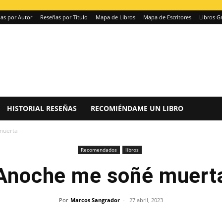
as por Autor
Reseñas por Título
Mapa de Libros
Mapa de Escritores
Libros Gr
HISTORIAL RESEÑAS
RECOMIÉNDAME UN LIBRO
muerta
Recomendados
libros
Anoche me soñé muert
Por
Marcos Sangrador
-
27 abril, 2023