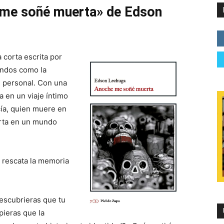
e me soñé muerta» de Edson
corta escrita por
undos como la
ón personal. Con una
a en un viaje íntimo
ucía, quien muere en
erta en un mundo
 rescata la memoria
descubrieras que tu
pieras que la