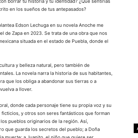
on borrar tu historia y tu identidad? ¿Qué sentirías
scrito en los sueños de tus antepasados?
 plantea Edson Lechuga en su novela Anoche me
Piel de Zapa en 2023. Se trata de una obra que nos
 mexicana situada en el estado de Puebla, donde el
 cultura y belleza natural, pero también de
ales. La novela narra la historia de sus habitantes,
a que los obliga a abandonar sus tierras o a
vuelva a llover.
al, donde cada personaje tiene su propia voz y su
 ficticios, y otros son seres fantásticos que forman
los pueblos originarios de la región. Así,
o que guarda los secretos del pueblo; a Doña
a muerte; a Juanito, el niño que quiere ser