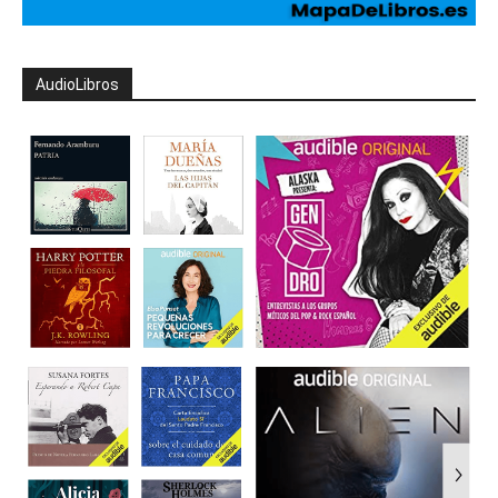
AudioLibros