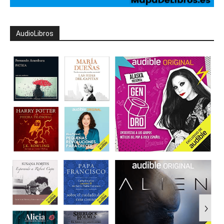
AudioLibros