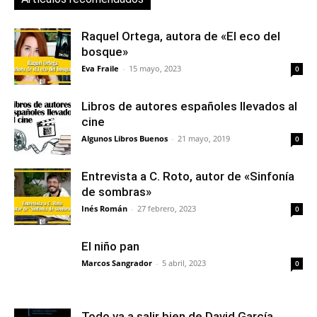
Raquel Ortega, autora de «El eco del
bosque»
Eva Fraile
-
15 mayo, 2023
0
Libros de autores españoles llevados al
cine
Algunos Libros Buenos
-
21 mayo, 2019
0
Entrevista a C. Roto, autor de «Sinfonía
de sombras»
Inés Román
-
27 febrero, 2023
0
El niño pan
Marcos Sangrador
-
5 abril, 2023
0
Todo va a salir bien de David García