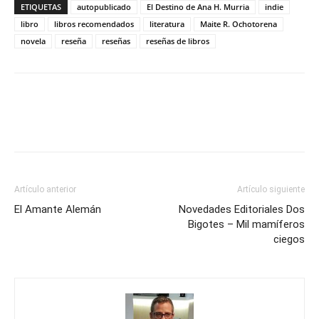
ETIQUETAS
autopublicado
El Destino de Ana H. Murria
indie
libro
libros recomendados
literatura
Maite R. Ochotorena
novela
reseña
reseñas
reseñas de libros
Artículo anterior
Artículo siguiente
El Amante Alemán
Novedades Editoriales Dos
Bigotes – Mil mamíferos
ciegos