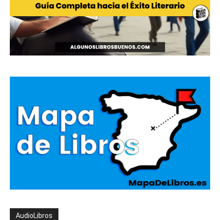
AudioLibros