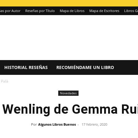
as por Autor
Reseñas por Título
Mapa de Libros
Mapa de Escritores
Libros G
HISTORIAL RESEÑAS
RECOMIÉNDAME UN LIBRO
 Palà
Novedades
 Wenling de Gemma Rui
Por
Algunos Libros Buenos
-
17 febrero, 2020