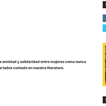
g
z Palà
5 de febrero de 2020
iones Destino
23356966
ncha Cardeñoso
de amistad y solidaridad entre mujeres como nunca
e había contado en nuestra literatura.