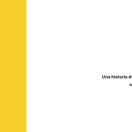
Donde Wenlin
de Gemma Rui
Publicación: 2
Editorial: Edic
Páginas: 256
ISBN: 978-84
Traductor: Co
Una historia 
s
Sinopsis: