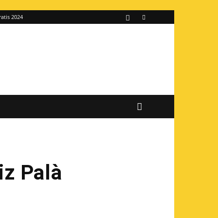
ratis 2024
z Palà