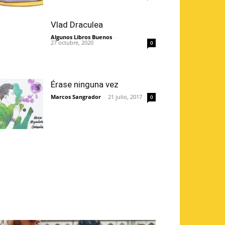
Vlad Draculea
Algunos Libros Buenos
-
27 octubre, 2020
0
Érase ninguna vez
Marcos Sangrador
-
21 julio, 2017
0