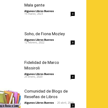
Mala gente
Algunos Libros Buenos
-
15 marzo, 2023
0
Soho, de Fiona Mozley
Algunos Libros Buenos
-
12 febrero, 2022
0
Fidelidad de Marco
Missiroli
Algunos Libros Buenos
-
25 enero, 2020
0
Comunidad de Blogs de
Reseñas de Libros
Algunos Libros Buenos
-
20 abril, 2018
3