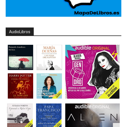
AudioLibros