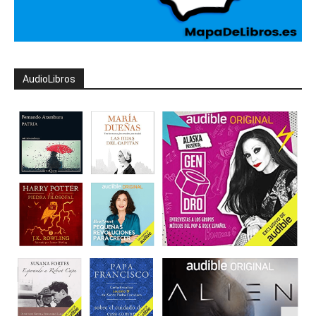
AudioLibros