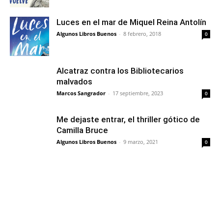
Luces en el mar de Miquel Reina Antolín
Algunos Libros Buenos
-
8 febrero, 2018
0
Alcatraz contra los Bibliotecarios
malvados
Marcos Sangrador
-
17 septiembre, 2023
0
Me dejaste entrar, el thriller gótico de
Camilla Bruce
Algunos Libros Buenos
-
9 marzo, 2021
0