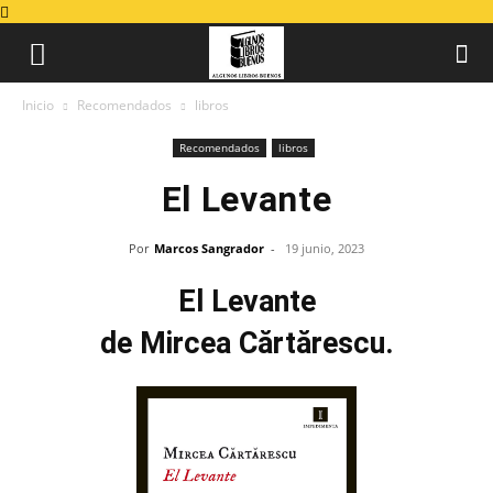
Inicio
Recomendados
libros
Recomendados
libros
El Levante
Por
Marcos Sangrador
-
19 junio, 2023
El Levante
de Mircea Cărtărescu.