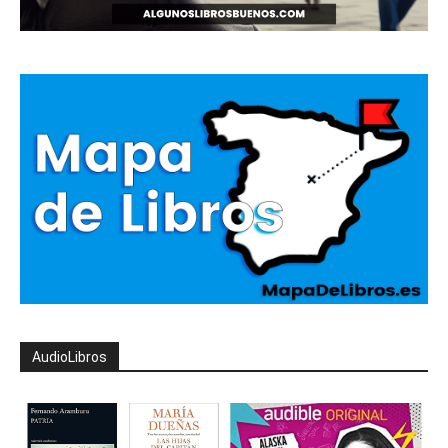
AudioLibros