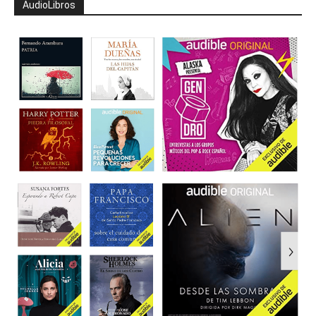
AudioLibros