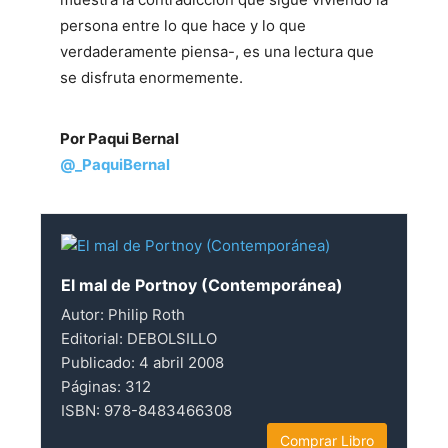
persona entre lo que hace y lo que
verdaderamente piensa-, es una lectura que
se disfruta enormemente.
Por Paqui Bernal
@_PaquiBernal
El mal de Portnoy (Contemporánea)
Autor: Philip Roth
Editorial: DEBOLSILLO
Publicado: 4 abril 2008
Páginas: 312
ISBN: 978-8483466308
Comprar Libro