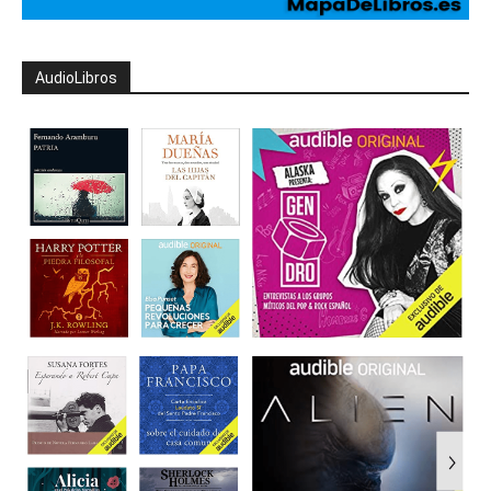
AudioLibros