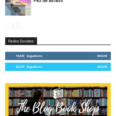
Pez de asfalto
Redes Sociales
18,833
Seguidores
SEGUIR
20,374
Seguidores
SEGUIR