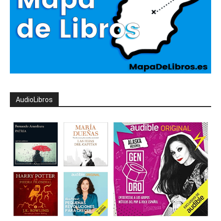
AudioLibros