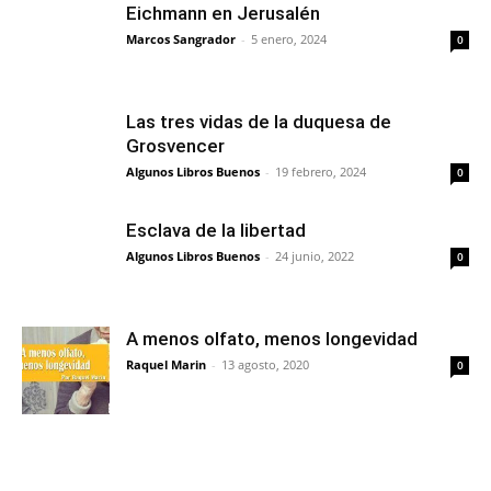
Eichmann en Jerusalén
Marcos Sangrador
-
5 enero, 2024
0
Las tres vidas de la duquesa de
Grosvencer
Algunos Libros Buenos
-
19 febrero, 2024
0
Esclava de la libertad
Algunos Libros Buenos
-
24 junio, 2022
0
A menos olfato, menos longevidad
Raquel Marin
-
13 agosto, 2020
0