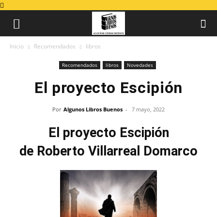
Inicio
Recomendados
libros
Recomendados
libros
Novedades
El proyecto Escipión
Por
Algunos Libros Buenos
-
7 mayo, 2022
El proyecto Escipión
de Roberto Villarreal Domarco