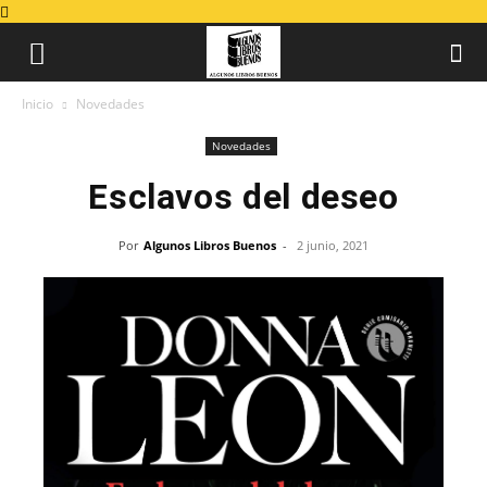
Inicio
Novedades
Novedades
Esclavos del deseo
Por
Algunos Libros Buenos
-
2 junio, 2021