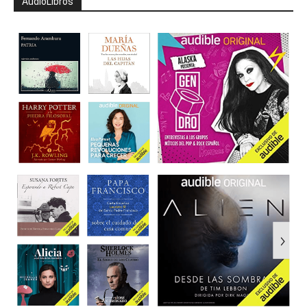
AudioLibros