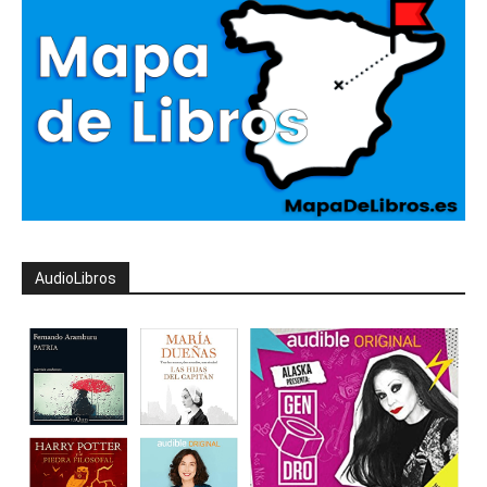
AudioLibros