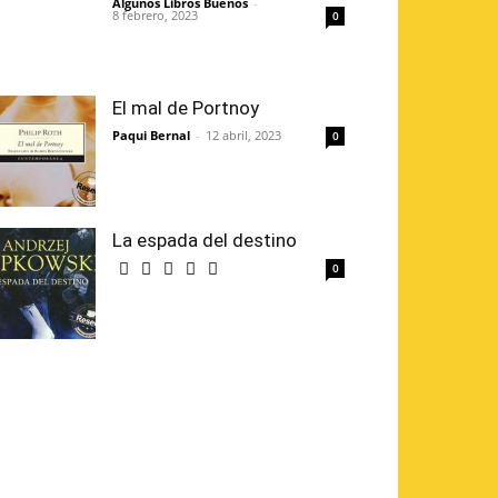
Algunos Libros Buenos
-
8 febrero, 2023
0
El mal de Portnoy
Paqui Bernal
-
12 abril, 2023
0
La espada del destino
0