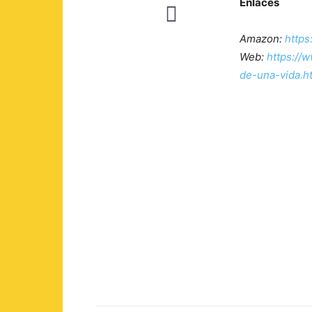
Enlaces
Amazon:
https
Web:
https://
de-una-vida.h