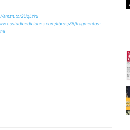
://amzn.to/2UqLYru
www.esstudioediciones.com/libros/85/fragmentos-
tml