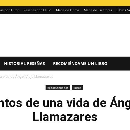
as por Autor
Reseñas por Título
Mapa de Libros
Mapa de Escritores
Libros Gr
HISTORIAL RESEÑAS
RECOMIÉNDAME UN LIBRO
 vida de Ángel Viejo Llamazares
Recomendados
libros
tos de una vida de Áng
Llamazares