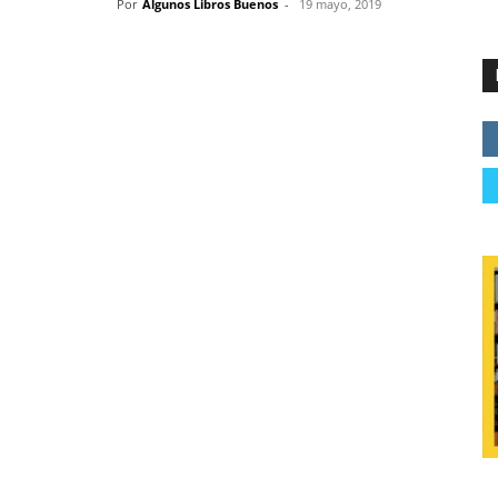
Por
Algunos Libros Buenos
-
19 mayo, 2019
 una vida
o Llamazares
cación: 31/05/2018
ion Editorial
172265605