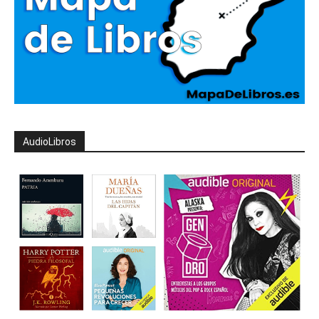
AudioLibros