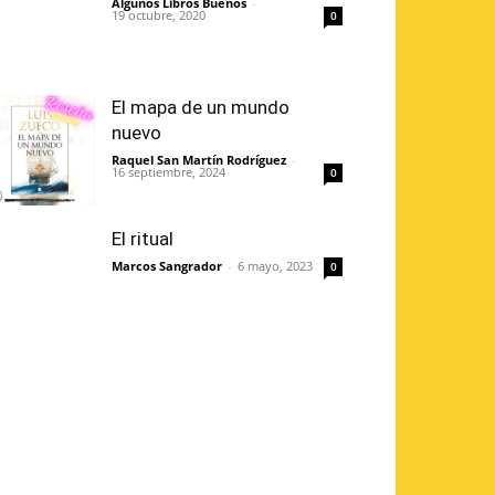
Algunos Libros Buenos
-
19 octubre, 2020
0
El mapa de un mundo
nuevo
Raquel San Martín Rodríguez
-
16 septiembre, 2024
0
El ritual
Marcos Sangrador
-
6 mayo, 2023
0