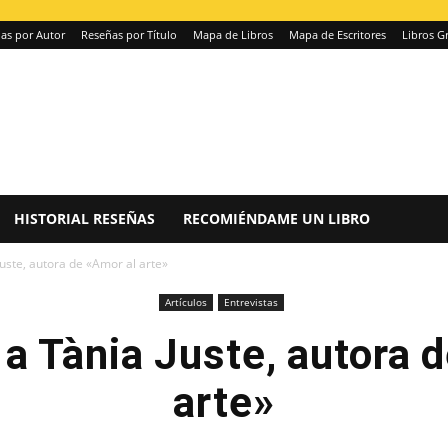
as por Autor
Reseñas por Título
Mapa de Libros
Mapa de Escritores
Libros Gr
HISTORIAL RESEÑAS
RECOMIÉNDAME UN LIBRO
Juste, autora de «Amor al arte»
Artículos
Entrevistas
 a Tània Juste, autora 
arte»