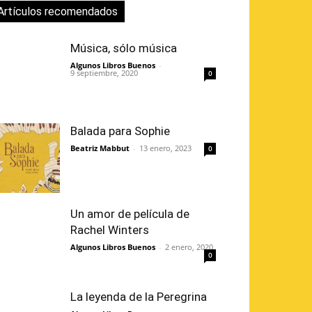
Artículos recomendados
Música, sólo música
Algunos Libros Buenos
-
9 septiembre, 2020
0
Balada para Sophie
Beatriz Mabbut
-
13 enero, 2023
0
Un amor de película de
Rachel Winters
Algunos Libros Buenos
-
2 enero, 2020
0
La leyenda de la Peregrina