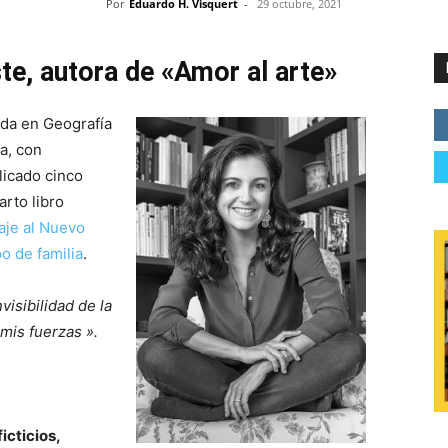
Por
Eduardo H. Visquert
-
29 octubre, 2021
ste, autora de «Amor al arte»
ada en Geografía
a, con
licado cinco
arto libro
je al Nuevo
o de familia
.
visibilidad de la
 mis fuerzas ».
icticios,