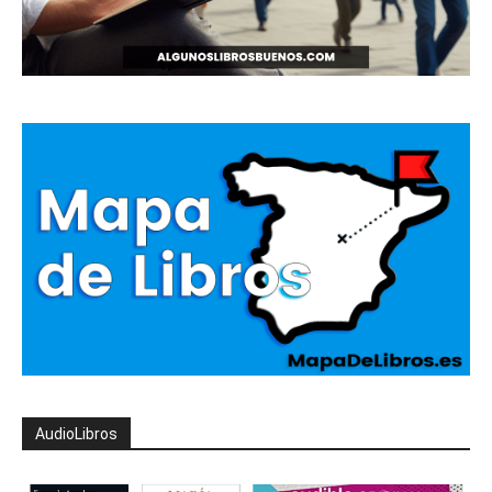
AudioLibros