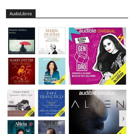
AudioLibros