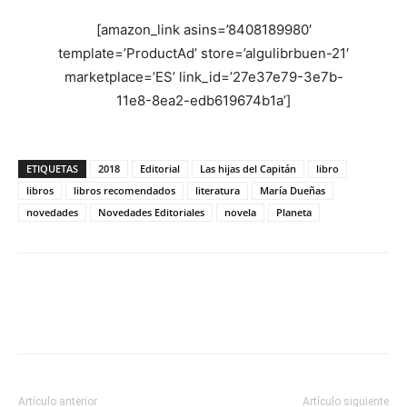
[amazon_link asins=’8408189980′
template=’ProductAd’ store=’algulibrbuen-21′
marketplace=’ES’ link_id=’27e37e79-3e7b-
11e8-8ea2-edb619674b1a’]
ETIQUETAS
2018
Editorial
Las hijas del Capitán
libro
libros
libros recomendados
literatura
María Dueñas
novedades
Novedades Editoriales
novela
Planeta
Artículo anterior
Artículo siguiente