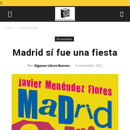
Inicio
Novedades
Novedades
Madrid sí fue una fiesta
Por
Algunos Libros Buenos
-
4 noviembre, 2021