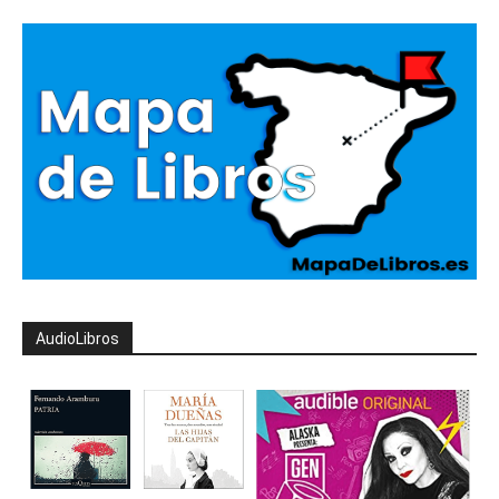
AudioLibros