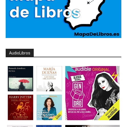
AudioLibros