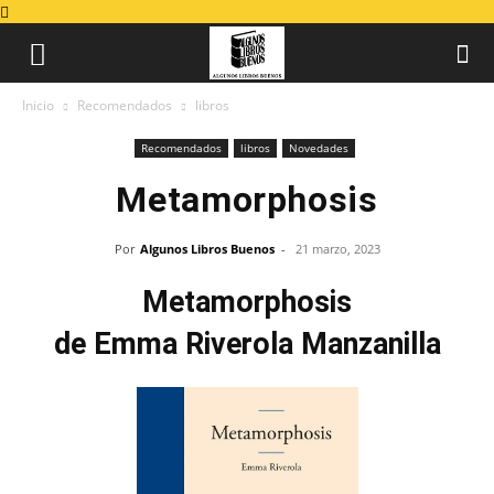
Inicio
Recomendados
libros
Recomendados
libros
Novedades
Metamorphosis
Por
Algunos Libros Buenos
-
21 marzo, 2023
Metamorphosis
de Emma Riverola Manzanilla