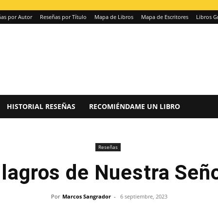
as por Autor
Reseñas por Título
Mapa de Libros
Mapa de Escritores
Libros G
HISTORIAL RESEÑAS
RECOMIÉNDAME UN LIBRO
Reseñas
lagros de Nuestra Señ
Por
Marcos Sangrador
-
6 septiembre, 2023