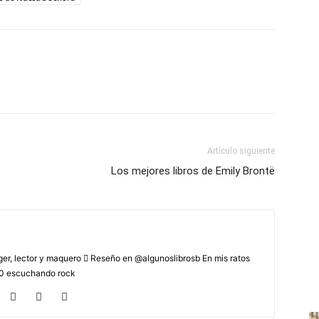
Artículo siguiente
Los mejores libros de Emily Brontë
r, lector y maquero  Reseño en @algunoslibrosb En mis ratos
2.0 escuchando rock