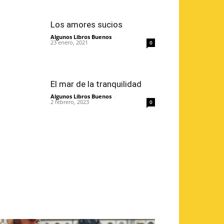
Los amores sucios
Algunos Libros Buenos
-
23 enero, 2021
0
El mar de la tranquilidad
Algunos Libros Buenos
-
2 febrero, 2023
0