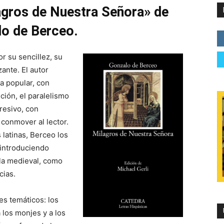
lagros de Nuestra Señora» de
o de Berceo.
r su sencillez, su
zante. El autor
la popular, con
ción, el paralelismo
presivo, con
conmover al lector.
latinas, Berceo los
, introduciendo
la medieval, como
cias.
es temáticos: los
 los monjes y a los