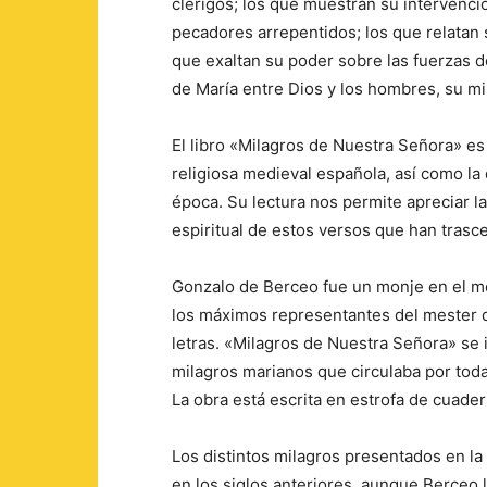
clérigos; los que muestran su intervenci
pecadores arrepentidos; los que relatan 
que exaltan su poder sobre las fuerzas d
de María entre Dios y los hombres, su mise
El libro «Milagros de Nuestra Señora» e
religiosa medieval española, así como l
época. Su lectura nos permite apreciar la 
espiritual de estos versos que han trasce
Gonzalo de Berceo fue un monje en el mo
los máximos representantes del mester 
letras. «Milagros de Nuestra Señora» se 
milagros marianos que circulaba por tod
La obra está escrita en estrofa de cuadern
Los distintos milagros presentados en la
en los siglos anteriores, aunque Berceo 