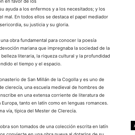
ón en favor de los
su ayuda a los enfermos y a los necesitados; y los
el mal. En todos ellos se destaca el papel mediador
ricordia, su justicia y su gloria.
s una obra fundamental para conocer la poesía
a devoción mariana que impregnaba la sociedad de la
belleza literaria, la riqueza cultural y la profundidad
ndido el tiempo y el espacio.
nasterio de San Millán de la Cogolla y es uno de
de clerecía, una escuela medieval de hombres de
inscribe en una extensa corriente de literatura de
a Europa, tanto en latín como en lenguas romances.
a vía, típica del Mester de Clerecía.
 obra son tomados de una colección escrita en latín
los convierte en una obra nueva al dotarlos de su