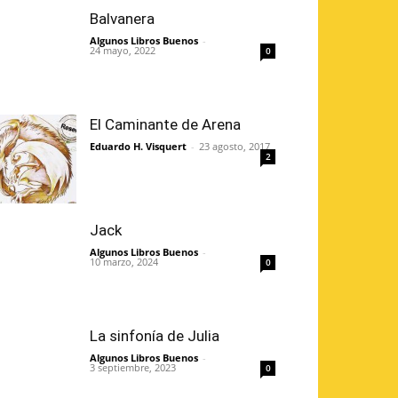
Balvanera
Algunos Libros Buenos
-
24 mayo, 2022
0
El Caminante de Arena
Eduardo H. Visquert
-
23 agosto, 2017
2
Jack
Algunos Libros Buenos
-
10 marzo, 2024
0
La sinfonía de Julia
Algunos Libros Buenos
-
3 septiembre, 2023
0