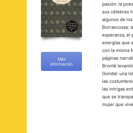
pasión: la po
sus célebres 
algunos de lo
Borrascosas: e
esperanza, el po
energías que 
con la misma f
páginas narrat
Más
información
Brontë levantó
Gondal: una is
las costumbres,
las intrigas en
que se transp
mujer que vive 