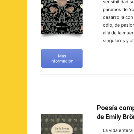
sensibilidad s
páramos de Yor
desarrolla con
odio, de pasi
allá de la mue
singulares y a
Más
información
Poesía comp
de Emily Brö
La vida entera