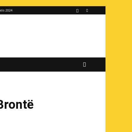
atis 2024
Brontë