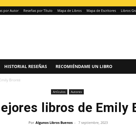
s por Autor
Reseñas por Título
Mapa de Libros
Mapa de Escritores
Libros Gr
HISTORIAL RESEÑAS
RECOMIÉNDAME UN LIBRO
Emily Brontë
Artículos
Autores
ejores libros de Emily 
Por
Algunos Libros Buenos
-
7 septiembre, 2023