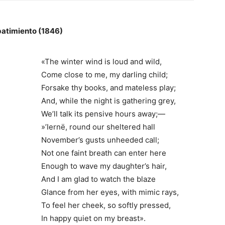
batimiento (1846)
«The winter wind is loud and wild,
Come close to me, my darling child;
Forsake thy books, and mateless play;
And, while the night is gathering grey,
We’ll talk its pensive hours away;—
»’Iernë, round our sheltered hall
November’s gusts unheeded call;
Not one faint breath can enter here
Enough to wave my daughter’s hair,
And I am glad to watch the blaze
Glance from her eyes, with mimic rays,
To feel her cheek, so softly pressed,
In happy quiet on my breast».