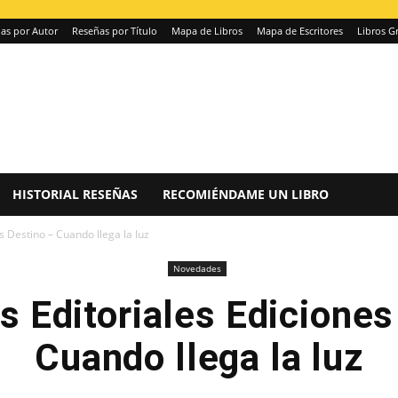
as por Autor
Reseñas por Título
Mapa de Libros
Mapa de Escritores
Libros Gr
HISTORIAL RESEÑAS
RECOMIÉNDAME UN LIBRO
 Destino – Cuando llega la luz
Novedades
 Editoriales Ediciones
Cuando llega la luz