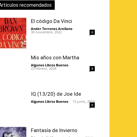
Artículos recomendados
El código Da Vinci
Ander Terrones Arellano
-
30 noviembre, 2022
0
Mis años con Martha
Algunos Libros Buenos
-
23 febrero, 2024
0
IQ (13/20) de Joe Ide
Algunos Libros Buenos
-
12 junio, 2019
0
Fantasía de Invierno