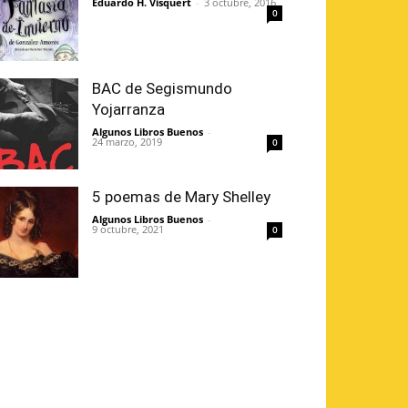
Eduardo H. Visquert
-
3 octubre, 2016
0
BAC de Segismundo
Yojarranza
Algunos Libros Buenos
-
24 marzo, 2019
0
5 poemas de Mary Shelley
Algunos Libros Buenos
-
9 octubre, 2021
0