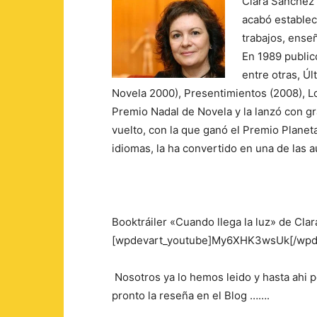
Clara Sánchez 
acabó estable
trabajos, enseñ
En 1989 publicó
entre otras, Úl
Novela 2000), Presentimientos (2008), 
Premio Nadal de Novela y la lanzó con gra
vuelto, con la que ganó el Premio Planet
idiomas, la ha convertido en una de las 
Booktráiler «Cuando llega la luz» de Cla
[wpdevart_youtube]My6XHK3wsUk[/wpde
Nosotros ya lo hemos leido y hasta ahi
pronto la reseña en el Blog …….