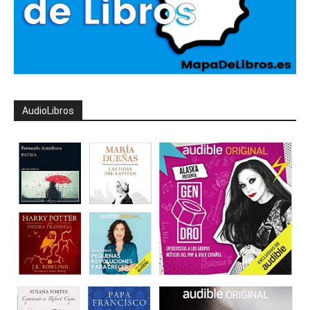
AudioLibros