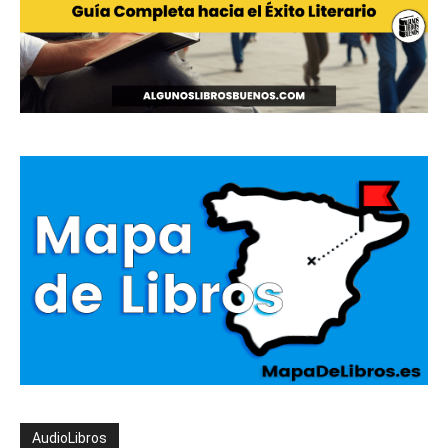
AudioLibros