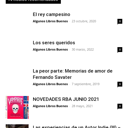
El rey campesino
Algunos Libros Buenos
-
23 octubre, 2020
0
Los seres queridos
Algunos Libros Buenos
-
30 marzo, 2022
0
La peor parte: Memorias de amor de
Fernando Savater
Algunos Libros Buenos
-
7 septiembre, 2019
0
NOVEDADES RBA JUNIO 2021
Algunos Libros Buenos
-
28 mayo, 2021
0
Las experiencias de un Autor Indie (III) –