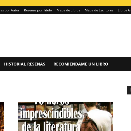
as por Autor
Reseñas por Título
Mapa de Libros
Mapa de Escritores
Libros G
HISTORIAL RESEÑAS
RECOMIÉNDAME UN LIBRO