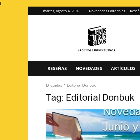
martes, agosto 4, 2026
Novedades Editoriales
Reseñ
Algunos
Libros
Buenos
–
Blog
de
reseñas
RESEÑAS
NOVEDADES
ARTÍCULOS
de
libros
Etiquetas
Editorial Donbuk
Tag:
Editorial Donbuk