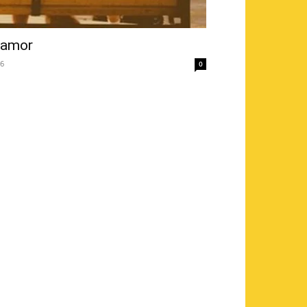
e amor
16
0