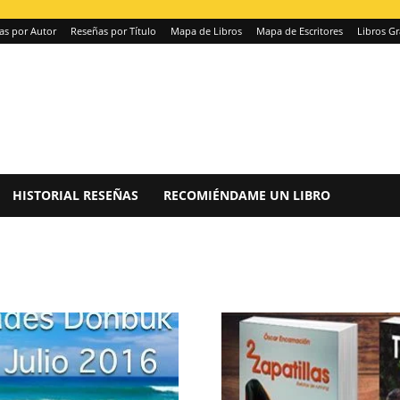
as por Autor
Reseñas por Título
Mapa de Libros
Mapa de Escritores
Libros Gr
HISTORIAL RESEÑAS
RECOMIÉNDAME UN LIBRO